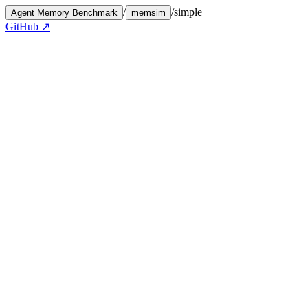
/
/
simple
Agent Memory Benchmark
memsim
GitHub ↗